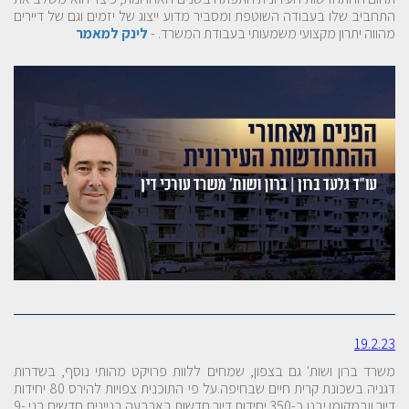
התחביב שלו בעבודה השוטפת ומסביר מדוע ייצוג של יזמים וגם של דיירים
מהווה יתרון מקצועי משמעותי בעבודת המשרד. -
לינק למאמר
19.2.23
משרד ברון ושות' גם בצפון, שמחים ללוות פרויקט מהותי נוסף, בשדרות
דגניה בשכונת קרית חיים שבחיפה.על פי התוכנית צפויות להירס 80 יחידות
דיור וובמקומן יבנו כ-350 יחידות דיור חדשות בארבעה בניינים חדשים בני 9-