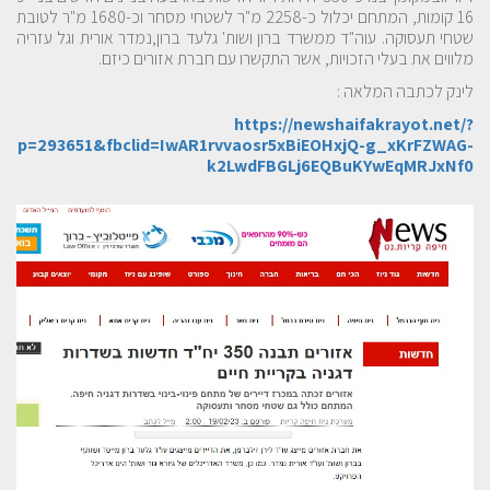
16 קומות, המתחם יכלול כ-2258 מ"ר לשטחי מסחר וכ-1680 מ"ר לטובת
שטחי תעסוקה. עוה"ד ממשרד ברון ושות' גלעד ברון,נמדר אורית וגל עזריה
מלווים את בעלי הזכויות, אשר התקשרו עם חברת אזורים כיזם.
לינק לכתבה המלאה :
https://newshaifakrayot.net/?
p=293651&fbclid=IwAR1rvvaosr5xBiEOHxjQ-g_xKrFZWAG-
k2LwdFBGLj6EQBuKYwEqMRJxNf0