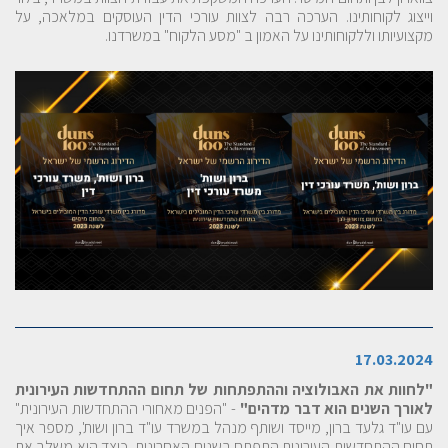
וייצוג לקוחותינו. הערכה רבה לצוות עורכי הדין העוסקים במלאכה, על
מקצועיותו וללקוחותינו על האמון ב "מסע הלקוח" במשרדנו.
17.03.2024
"לחוות את האבולוציה וההתפתחות של תחום ההתחדשות העירונית
לאורך השנים הוא דבר מדהים"
- "הפנים מאחורי ההתחדשות העירונית"
עם עו"ד גלעד ברון, מייסד ושותף מנהל במשרד עו"ד ברון ושות', מספר איך
תחום ההתחדשות העירונית התפתח בשנים האחרונות, כיצד הוא משלב את