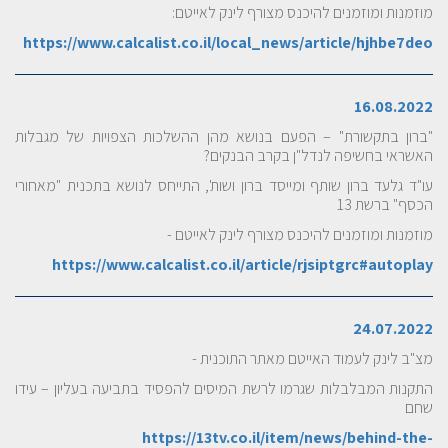
מוזמנות ומוזמנים להיכנס מצורף לינק לאייטם:
https://www.calcalist.co.il/local_news/article/hjhbe7deo
16.08.2022
"ברון בתקשורת" – הפעם בנושא מהן ההשלכות הצפויות של מגבלות
האשראי בחשיפה לנדל"ן בקרב הבנקים?
עו"ד גלעד ברון שותף ומייסד ברון ושות', התייחס לנושא בתכנית "מאחורי
הכסף" ברשת 13
מוזמנות ומוזמנים להיכנס מצורף לינק לאייטם -
https://www.calcalist.co.il/article/rjsiptgrc#autoplay
24.07.2022
מצ"ב לינק לעמוד האייטם מאתר התוכנית -
התקנות המבלבלות שגרמו לרשת המיסים להפסיד בתביעה בעליון – עידו
שחם
https://13tv.co.il/item/news/behind-the-