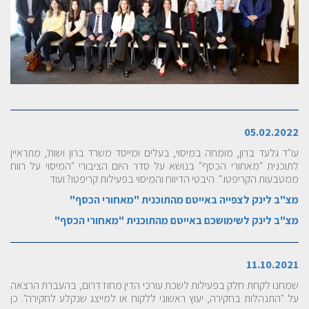
05.02.2022
עו"ד גלעד ברון, מומחה במיסוי, בעלים ומייסד משרד ברון ושות', מתראיין
לתוכנית "מאחורי הכסף" בנושא על סדר היום הציבורי "המיסוי על רווח
ממטבעות הקריפטו." היבטי הדיווח והמיסוי בפעילות קריפטו? ועוד
מצ"ב לינק לצפייה באייטם מהתוכנית "מאחורי הכסף"
מצ"ב לינק לשימושכם באייטם מהתוכנית "מאחורי הכסף"
11.10.2021
שמחנו לקחת חלק בפעילות לשכת עורכי הדין מחוז דרום, בהעברת הרצאה
על "התנהלות בחקירה, יעוץ ראשוני ללקוח או למייצג שנקלע לחקירה". כן