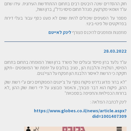
חוק ההסדרים שינה היבטים רבים בתחום ההתחדשות העירונית. עידו שחם
עו"ד ושמאי מקרקעין, מנהל תחום מיסוי נדל"ן, ברון ושות',
מספר על הסעיפים שיכולים להיות שווים לא מעט כסף עבור בעלי דירות
בפרויקטים של פינוי-בינוי.
מוזמנות ומוזמנים להיכנס מצורף
לינק לאייטם
28.03.2022
עו"ד גלעד ברון מייסד ובעלים של משרד ברון ושות' המומחה בתחום בתחום
המיסוי, רגולציה והלבנת הון , מגיב בגלובס על יוזמת שר המשפטים –תיקון
חקיקה כי הרשות לאיסור הלבנת הון תפקח על הציי'נגים.
"לא ברור מדוע נדרש פיקוח נוסף על צ'יינגים המפוקחים כיום ע"י רשות שוק
ההון, פיקוח הוא דבר מבורך, והאמור מבוצע על ידי רשות שוק ההון ,לא
ברורות הכפילויות והחפיפה בסמכויות"
לינק לכתבה המלאה :
https://www.globes.co.il/news/article.aspx?
did=1001407309