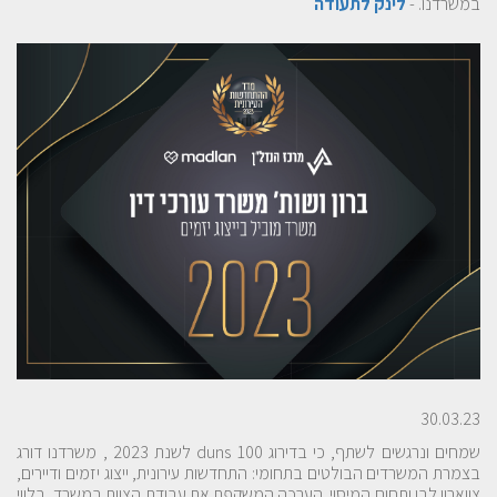
במשרדנו. -
לינק לתעודה
30.03.23
שמחים ונרגשים לשתף, כי בדירוג duns 100 לשנת 2023 , משרדנו דורג
בצמרת המשרדים הבולטים בתחומי: התחדשות עירונית, ייצוג יזמים ודיירים,
צווארון לבן ותחום המיסוי. הערכה המשקפת את עבודת הצוות במשרד, בלווי