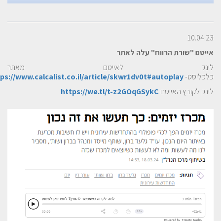
10.04.23
אייטם "שורת הרווח" עלה לאתר
לינק לאייטם מאתר
כלכליסט-
ps://www.calcalist.co.il/article/skwr1dv0t#autoplay
לינק לקובץ האייטם
https://we.tl/t-z2GOqGSykC