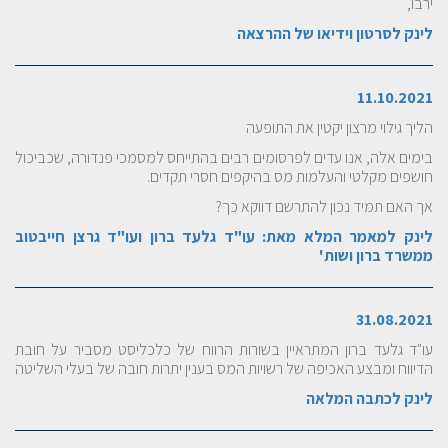
ירבו,
לינק לסרטון וידיאו של ההרצאה
11.10.2021
הליך גילוי מרצון יקטין את התופעה
בימים אלה, אנו עדים לפרסומים רבים בהתייחס למסמכי פנדורה, שכביכול
חושפים מקלטי והעלמות מס בהיקפים חסרי תקדים.
אך האם תמיד נכון להתרשם דווקא כך?
לינק למאמר המלא מאת: עו"ד גלעד ברון ועו"ד גרצן חייבטוב
ממשרד ברון ושות'
31.08.2021
עו"ד גלעד ברון המתראיין בשורות הרווח של כלכליסט מסביר על חובת
הדיווח ומבצע האכיפה של רשויות המס בענין יתרות חובה של בעלי השליטה
לינק לכתבה המלאה