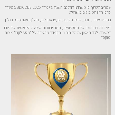
שמחים לשתף כי משרדנו דורג גם השנה ע"י מדד BDICODE 2025 במשרדי
עורכי הדין המובילים בישראל:
בהתחדשות עירונית ,איסור הלבנת הון ,צווארון לבן, נדל"ן ,מיסוי ומיסוי נדל"ן
הישג זה הנו תוצר של המקצועיות, המחויבות וההשקעה היומיומית של צוות
המשרד, לצד האמון של לקוחותינו והקפדה מתמדת על "מסע לקוח" איכותי
ומוקפד.