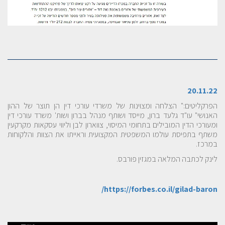
20.11.22
הפרקליטים:" הצלחה ומצוינות של משרדי עורכי דין הן תוצר של ההון
האנושי" עו"ד גלעד ברון, מייסד ושותף מנהל בברון ושות' משרד עורכי דין
ומעורכי הדין המובילים בתחומי המיסוי, צווארון לבן וליווי עסקאות מקרקעין
משתף בתפיסת עולמו המשפטית המקצועית וראייתו את הצוות והלקוחות
במרכז.
לינק לכתבה המלאה במגזין פורבס.
https://forbes.co.il/gilad-baron/