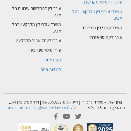
עורכי דין מיסוי מקרקעין
עורך דין התחדשות עירונית תל
משרדי עורכי דין מקרקעין בתל
אביב
אביב
משרד עורכי דין מקרקעין בתל
משרד עורכי דין מובילים
אביב
עורך דין מיסוי אזרחי
עורכי דין תל אביב מקרקעין
עו"ד מיסוי פינוי בינוי
מפת אתר
הנגשת אתר
ברון ושות' – משרד עורכי דין | חייגו אלינו: 03-6068282 | דרך מנחם בגין 144,
מידטאון, קומה 45, תל אביב | דוא”ל:
sec@barone-law.co.il
|
מדיניות פרטיות
facebook
youtube
twitter