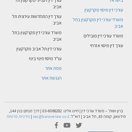
בישראל
עורך דין לענייני מקרקעין תל
אביב
עורכי דין מיסוי מקרקעין
עורך דין התחדשות עירונית תל
משרדי עורכי דין מקרקעין בתל
אביב
אביב
משרד עורכי דין מקרקעין בתל
משרד עורכי דין מובילים
אביב
עורך דין מיסוי אזרחי
עורכי דין תל אביב מקרקעין
עו"ד מיסוי פינוי בינוי
מפת אתר
הנגשת אתר
ברון ושות' – משרד עורכי דין | חייגו אלינו: 03-6068282 | דרך מנחם בגין 144,
מידטאון, קומה 45, תל אביב | דוא”ל:
sec@barone-law.co.il
|
מדיניות פרטיות
facebook
youtube
twitter