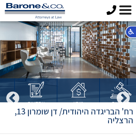
יה
מיסוי
עסקאות
התחדשות
רח' הבריגדה היהודית/ דן שומרון 13,
מקרקעין
מקרקעין
עירונית
הרצליה