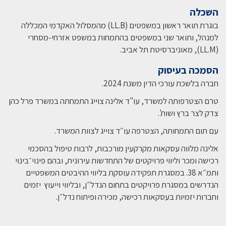
השכלה
בוגרת תואר ראשון במשפטים (LL.B) מהמסלול האקדמי המכללה
למנהל, ותואר שני במשפטים בהתמחות במשפט אזרחי-מסחרי
(LL.M), מאוניברסיטת תל אביב.
הסמכה בעיסוק
חברה בלשכת עורכי הדין משנת 2024.
טרם הצטרפותה למשרד, עו"ד אלינה צוייג התמחתה במשרד פרל כהן
צדק לצר ברץ ושות'.
עם תום התמחותה, הצטרפה עו״ד צוייג לצוות המשרד.
אלינה מלווה עסקאות מקרקעין מורכבות, לרבות טיפול בהסכמי
רכישה ומכר וליווי פרויקטים של התחדשות עירונית, ובהם פינוי־בינוי
ותמ״א 38. במסגרת תפקידה עוסקת בליווי ההיבטים המשפטיים
הנדרשים במסגרת פרויקטים בתחום הנדל״ן, ובליווי וייעוץ יזמים
וחברות יזמיות בעסקאות רכישה, מכירה ופיתוח נדל״ן.