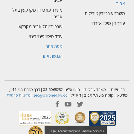
אביב
אביב
משרד עורכי דין מקרקעין בתל
משרד עורכי דין מובילים
אביב
עורך דין מיסוי אזרחי
עורכי דין תל אביב מקרקעין
עו"ד מיסוי פינוי בינוי
מפת אתר
הנגשת אתר
ברון ושות' – משרד עורכי דין | חייגו אלינו: 03-6068282 | דרך מנחם בגין 144,
מידטאון, קומה 45, תל אביב | דוא”ל:
sec@barone-law.co.il
|
מדיניות פרטיות
facebook
youtube
twitter