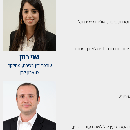
ון במשפטים (LL.B) ותואר שני במנהל עסקים (MBA) בהתמחות מימון, אוניברסיטת תל
 2008 ומלווה יזמים, בעלי דירות וחברות בנייה לאורך מחזור
שני רוזן
עורכת דין בכירה, מחלקת
צווארון לבן
יתוף.
המקרקעין של לשכת עורכי הדין,