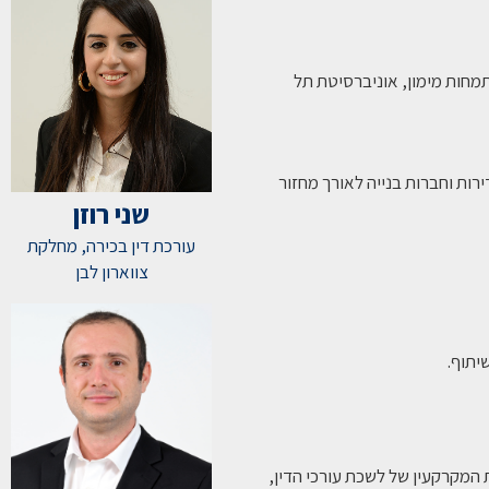
ון במשפטים (LL.B) ותואר שני במנהל עסקים (MBA) בהתמחות מימון, אוניברסיטת תל
 2008 ומלווה יזמים, בעלי דירות וחברות בנייה לאורך מחזור
שני רוזן
עורכת דין בכירה, מחלקת
צווארון לבן
יתוף.
המקרקעין של לשכת עורכי הדין,