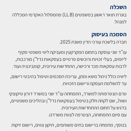
השכלה
בוגרת תואר ראשון במשפטים (LL.B) מהמסלול האקדמי המכללה
למנהל.
הסמכה בעיסוק
חברה בלשכת עורכי הדין משנת 2025
.
עו"ד שני עוסקת בתחום המקרקעין ומעניקה ליווי משפטי מקיף
ליזמים, בעלי זכויות ורוכשים פרטיים בעסקאות נדל"ן מורכבות,
לרבות עסקאות מכר ורכישה, התחדשות עירונית, קומבינציה ועוד.
ליוויה כולל ניהול משא ומתן, עריכת הסכמים וטיפול בהיבטי רישום,
עד להשלמת העסקה ורישום הזכויות
.
טרם הצטרפותה למשרד, התמחתה עו"ד שני במשרד דורון טיקוצקי
ושות', שם לקחה חלק בטיפול בעסקאות נדל"ן ובהליכים משפטיים,
בדגש על תחום ההתחדשות העירונית.
עם סיום התמחותה, הצטרפה לצוות משרדנו
.
בנוסף, מתמחה ברישום בתים משותפים, תיקון צווים, רישום זיקות