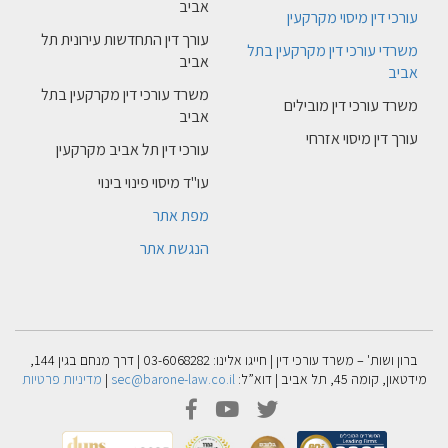
אביב
עורכי דין מיסוי מקרקעין
עורך דין התחדשות עירונית תל
משרדי עורכי דין מקרקעין בתל
אביב
אביב
משרד עורכי דין מקרקעין בתל
משרד עורכי דין מובילים
אביב
עורך דין מיסוי אזרחי
עורכי דין תל אביב מקרקעין
עו"ד מיסוי פינוי בינוי
מפת אתר
הנגשת אתר
ברון ושות' – משרד עורכי דין | חייגו אלינו: 03-6068282 | דרך מנחם בגין 144,
מידטאון, קומה 45, תל אביב | דוא”ל:
sec@barone-law.co.il
|
מדיניות פרטיות
facebook
youtube
twitter