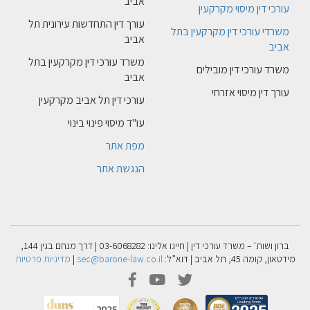
אביב
עורכי דין מיסוי מקרקעין
עורך דין התחדשות עירונית תל
משרדי עורכי דין מקרקעין בתל
אביב
אביב
משרד עורכי דין מקרקעין בתל
משרד עורכי דין מובילים
אביב
עורך דין מיסוי אזרחי
עורכי דין תל אביב מקרקעין
עו"ד מיסוי פינוי בינוי
מפת אתר
הנגשת אתר
ברון ושות' – משרד עורכי דין | חייגו אלינו: 03-6068282 | דרך מנחם בגין 144,
מידטאון, קומה 45, תל אביב | דוא”ל:
sec@barone-law.co.il
|
מדיניות פרטיות
facebook
youtube
twitter