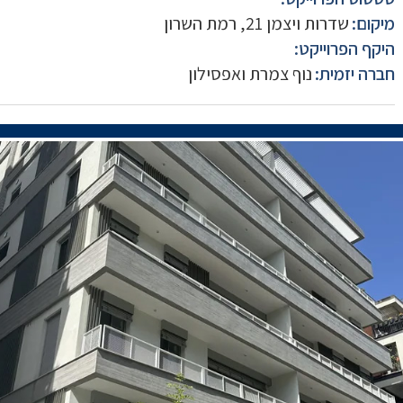
מיקום:
שדרות ויצמן 21, רמת השרון
היקף הפרוייקט:
חברה יזמית:
נוף צמרת ואפסילון