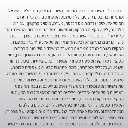
מקרקעין
מקרקעין
עירונית
ברון ושות‘ – משרד עורכי דין נמנה עם משרדי הבוטיק המובילים בישראל
ומתמחה בהיבטים השונים של המשפט המסחרי, בדגש על התחום
הפיסקאלי, מיסוי (לרבות מס הכנסה, מע“מ, מיסוי מקרקעין), עבירות
כלכליות, ליווי עסקאות מקרקעין ועסקאות מסחריות מורכבות. המשרד נוסד
על ידי עו“ד גלעד ברון, אשר במשך שנים צבר מוניטין רב כעורך דין בעל
כישורים רבים בתחום הכלכלי, המסחרי והפיסקאלי. עו"ד ברון במסגרת
תפקידו כשותף מנהל מיצב את המשרד כמשרד בוטיק מוביל בתחום
הפיסקאלי, תחום המיסים, תחום הלבנת ההון, עבירות הצווארון הלבן, ליווי
עסקאות מקרקעין ומשפט מסחרי. המשרד דוגל ביצירתיות, ביכולת ניתוח
משפטית, כלכלית ומסחרית, ובמתן פתרונות לבעיות משפטיות סבוכות,
שילוב המבטיח ללקוחותיו שירות יעיל, איכותי ומקצועי. המשרד נותן מענה
משפטי למגוון רחב של נושאים ובמסגרת זו הוא מספק שירותי ליווי וייצוג
מול רשויות המס ומשרדי הממשלה השונים, ליטיגציה בבתי המשפט
בעניינים פיסקאליים אזרחיים ופליליים בתחום המיסוי והלבנת ההון, ליווי
עסקאות מקרקעין מורכבות, ליווי וייצוג בבוררויות בתחומים אלה ועוד.
המשרד מספק שירותי יעוץ, ליווי בעסקאות וליווי בהליכים בשלבים
המנהלתיים ובערכאות כאחד. לצדו של עו“ד ברון צוות מקצועי של עורכי דין
ורואי חשבון, המלווה אותו שנים רבות ואשר צבר את ניסיונו במשרד,
במשרדים מובילים וברשויות המס, כל אחד בהתאם לתחום עיסוקו. למשרד