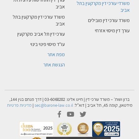
משרדי עורכי דין מקרקעין בתל
אביב
אביב
משרד עורכי דין מקרקעין בתל
משרד עורכי דין מובילים
אביב
עורך דין מיסוי אזרחי
עורכי דין תל אביב מקרקעין
עו"ד מיסוי פינוי בינוי
מפת אתר
הנגשת אתר
ברון ושות' – משרד עורכי דין | חייגו אלינו: 03-6068282 | דרך מנחם בגין 144,
מידטאון, קומה 45, תל אביב | דוא”ל:
sec@barone-law.co.il
|
מדיניות פרטיות
facebook
youtube
twitter