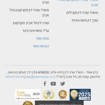
אביב
אביב
משרד עורכי דין מקרקעין בתל
משרד עורכי דין מובילים
אביב
עורך דין מיסוי אזרחי
עורכי דין תל אביב מקרקעין
עו"ד מיסוי פינוי בינוי
מפת אתר
הנגשת אתר
ברון ושות' – משרד עורכי דין | חייגו אלינו: 03-6068282 | דרך מנחם בגין 144,
מידטאון, קומה 45, תל אביב | דוא”ל:
sec@barone-law.co.il
|
מדיניות פרטיות
facebook
youtube
twitter