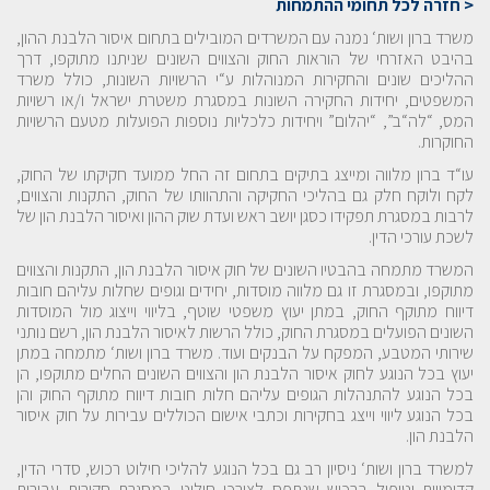
< חזרה לכל תחומי ההתמחות
משרד ברון ושות‘ נמנה עם המשרדים המובילים בתחום איסור הלבנת ההון,
בהיבט האזרחי של הוראות החוק והצווים השונים שניתנו מתוקפו, דרך
ההליכים שונים והחקירות המנוהלות ע“י הרשויות השונות, כולל משרד
המשפטים, יחידות החקירה השונות במסגרת משטרת ישראל ו/או רשויות
המס, “לה“ב”, “יהלום” ויחידות כלכליות נוספות הפועלות מטעם הרשויות
החוקרות.
עו“ד ברון מלווה ומייצג בתיקים בתחום זה החל ממועד חקיקתו של החוק,
לקח ולוקח חלק גם בהליכי החקיקה והתהוותו של החוק, התקנות והצווים,
לרבות במסגרת תפקידו כסגן יושב ראש ועדת שוק ההון ואיסור הלבנת הון של
לשכת עורכי הדין.
המשרד מתמחה בהבטיו השונים של חוק איסור הלבנת הון, התקנות והצווים
מתוקפו, ובמסגרת זו גם מלווה מוסדות, יחידים וגופים שחלות עליהם חובות
דיווח מתוקף החוק, במתן יעוץ משפטי שוטף, בליווי וייצוג מול המוסדות
השונים הפועלים במסגרת החוק, כולל הרשות לאיסור הלבנת הון, רשם נותני
שירותי המטבע, המפקח על הבנקים ועוד. משרד ברון ושות‘ מתמחה במתן
יעוץ בכל הנוגע לחוק איסור הלבנת הון והצווים השונים החלים מתוקפו, הן
בכל הנוגע להתנהלות הגופים עליהם חלות חובות דיווח מתוקף החוק והן
בכל הנוגע ליווי וייצג בחקירות וכתבי אישום הכוללים עבירות על חוק איסור
הלבנת הון.
למשרד ברון ושות‘ ניסיון רב גם בכל הנוגע להליכי חילוט רכוש, סדרי הדין,
קדימויות וטיפול ברכוש שנתפס לצורכי חילוט במסגרת חקירות עבירות