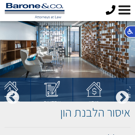
מיסוי
עסקאות
התחדשות
איסור הלבנת הון
מקרקעין
מקרקעין
עירונית