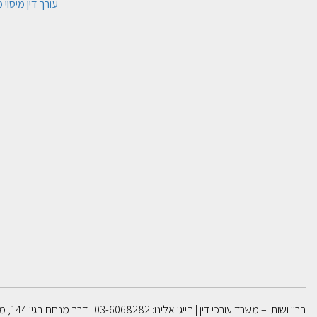
עורך דין מיסוי
ברון ושות' – משרד עורכי דין | חייגו אלינו: 03-6068282 | דרך מנחם בגין 144, מידטאון, קומה 45, תל אביב | דוא”ל: