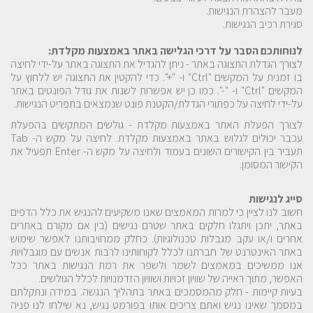
מעבר להצהרת הנגישות.
סגירת רכיב הנגישות.
לנוחותכם הסבר על דרכי הגלישה באתר באמצעות מקלדת:
לצורך הגדלת התצוגה באתר - ניתן להגדיל את התצוגה באתר על-ידי לחיצה
בו זמנית על המקשים "Ctrl" ו- "+". כדי להקטין את התצוגה יש ללחוץ על
המקשים "Ctrl" ו- "-". כמו כן יש אפשרות לשנות את גודל הפונטים באתר
על-ידי לחיצה על כפתורי הגדלת/הקטנת פונט שנמצאים בתפריט הנגישות.
לצורך הפעלת האתר באמצעות מקלדת - גולשים המתקשים בהפעלת
עכבר יכולים לגלוש באתר באמצעות מקלדת. לחיצה על מקש ה- Tab
תעביר בין הקישורים השונים בעמוד ולחיצה על מקש ה- Enter תפעיל את
הקישור המסומן.
סייג לנגישות
חשוב לנו לציין כי למרות המאמצים שאנו משקיעים להנגיש את כלל הדפים
באתר, יתכן ויתגלו חלקים באתר שטרם נגישים (בין אם מקורם באתרים
אחרים ו/או עקב מגבלות טכנולוגיות). כחלק ממחויבותנו לאפשר שימוש
באתר האינטרנט של חברתנו לכלל לקוחותינו לרבות אנשים עם מוגבלויות
אנו ממשיכים במאמצים לשמר ולשפר את רמת הנגישות באתר ככל
האפשר, מתוך ראייה של שוויון זכויות ושוויון הזדמנויות לכלל הגולשים.
בעיות קיימות - חלק מהמסמכים באתר בתהליך הנגשה. במידה ונתקלתם
במסמך שאינו נגיש ואתם צריכים אותו בפורמט נגיש, נא שילחו לנו פניה