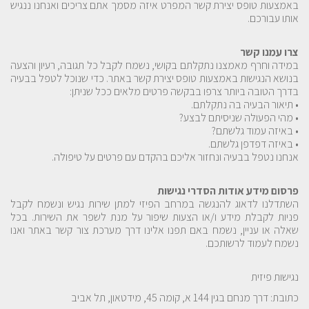
באמצעות טופס יצירת קשר המפרט איזה מסמך אתם צריכים ואנחנו ננגיש
אותו עבורכם.
צרו עמנו קשר
במידה וחרף מאמצנו נתקלתם בקושי, נשמח לקבל כל תגובה, רעיון והצעה
בנושא הנגישות באמצעות טופס יצירת קשר באתר. כדי שנוכל לטפל בבעיה
בדרך הטובה ביותר צרפו בבקשה פרטים מלאים ככל שניתן:
• תיאור הבעיה בה נתקלתם.
• מהי הפעולה שניסיתם לבצע?
• באיזה עמוד גלשתם?
• באיזה דפדפן גלשתם.
אנחנו נטפל בבעיה ונחזור אליכם בהקדם עם פרטים על טיפולה.
פרסום מידע אודות הסדרי נגישות
השתדלנו לדאוג להנגשה במרחב הפיזי למתן שירות נגיש ונשמח לקבל
פניות לקבלת מידע ו/או הצעות שיפור על מנת לשפר את השירות. בכל
שאלה או עניין, נשמח באם תפנו אלינו דרך מערכת צור קשר באתר ואנו
נשמח לעמוד לרשותכם.
נגישות פיזית
כתובת: דרך מנחם בגין 144 א, קומה 45, מידטאון, תל אביב