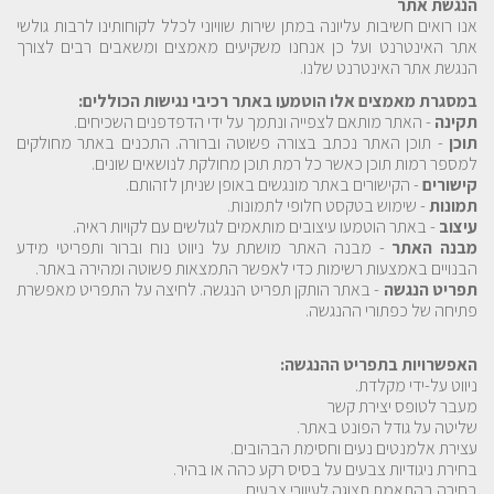
הנגשת אתר
אנו רואים חשיבות עליונה במתן שירות שוויוני לכלל לקוחותינו לרבות גולשי
אתר האינטרנט ועל כן אנחנו משקיעים מאמצים ומשאבים רבים לצורך
הנגשת אתר האינטרנט שלנו.
במסגרת מאמצים אלו הוטמעו באתר רכיבי נגישות הכוללים:
תקינה
- האתר מותאם לצפייה ונתמך על ידי הדפדפנים השכיחים.
תוכן
- תוכן האתר נכתב בצורה פשוטה וברורה. התכנים באתר מחולקים
למספר רמות תוכן כאשר כל רמת תוכן מחולקת לנושאים שונים.
קישורים
- הקישורים באתר מונגשים באופן שניתן לזהותם.
תמונות
- שימוש בטקסט חלופי לתמונות.
עיצוב
- באתר הוטמעו עיצובים מותאמים לגולשים עם לקויות ראיה.
מבנה האתר
- מבנה האתר מושתת על ניווט נוח וברור ותפריטי מידע
הבנויים באמצעות רשימות כדי לאפשר התמצאות פשוטה ומהירה באתר.
תפריט הנגשה
- באתר הותקן תפריט הנגשה. לחיצה על התפריט מאפשרת
פתיחה של כפתורי ההנגשה.
האפשרויות בתפריט ההנגשה:
ניווט על-ידי מקלדת.
מעבר לטופס יצירת קשר
שליטה על גודל הפונט באתר.
עצירת אלמנטים נעים וחסימת הבהובים.
בחירת ניגודיות צבעים על בסיס רקע כהה או בהיר.
בחירה בהתאמת תצוגה לעיוורי צבעים.