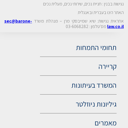
נגישות בבנין
:
חניית נכים, שירותי נכים, מעלית נכים
האתר הינו בעברית ובאנגלית
אחראית נגישות: שיא שמייבסקי מרן
–
מנהלת משרד
sec@barone-
law.co.il
מס'טלפון : 0
3-6068282
תחומי התמחות
קריירה
המשרד בעיתונות
גיליונות ניוזלטר
מאמרים