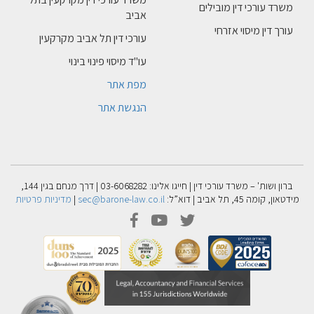
משרד עורכי דין מובילים
אביב
עורך דין מיסוי אזרחי
עורכי דין תל אביב מקרקעין
עו"ד מיסוי פינוי בינוי
מפת אתר
הנגשת אתר
ברון ושות' – משרד עורכי דין | חייגו אלינו: 03-6068282 | דרך מנחם בגין 144,
מידטאון, קומה 45, תל אביב | דוא”ל:
sec@barone-law.co.il
|
מדיניות פרטיות
facebook
youtube
twitter